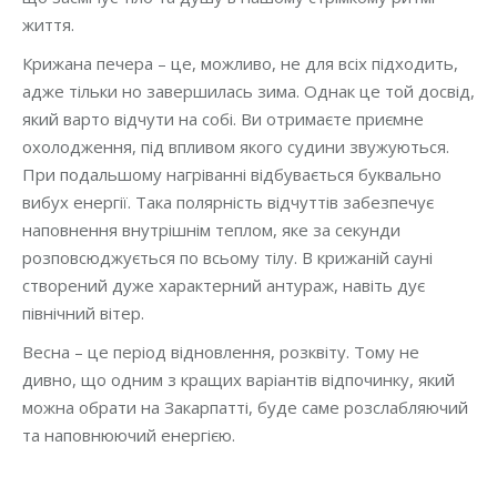
життя.
Крижана печера – це, можливо, не для всіх підходить,
адже тільки но завершилась зима. Однак це той досвід,
який варто відчути на собі. Ви отримаєте приємне
охолодження, під впливом якого судини звужуються.
При подальшому нагріванні відбувається буквально
вибух енергії. Така полярність відчуттів забезпечує
наповнення внутрішнім теплом, яке за секунди
розповсюджується по всьому тілу. В крижаній сауні
створений дуже характерний антураж, навіть дує
північний вітер.
Весна – це період відновлення, розквіту. Тому не
дивно, що одним з кращих варіантів відпочинку, який
можна обрати на Закарпатті, буде саме розслабляючий
та наповнюючий енергією.