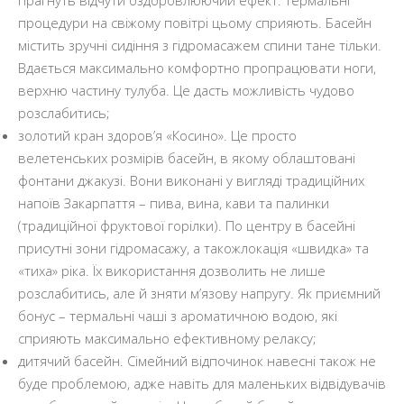
процедури на свіжому повітрі цьому сприяють. Басейн
містить зручні сидіння з гідромасажем спини тане тільки.
Вдається максимально комфортно пропрацювати ноги,
верхню частину тулуба. Це дасть можливість чудово
розслабитись;
золотий кран здоров’я «Косино». Це просто
велетенських розмірів басейн, в якому облаштовані
фонтани джакузі. Вони виконані у вигляді традиційних
напоїв Закарпаття – пива, вина, кави та палинки
(традиційної фруктової горілки). По центру в басейні
присутні зони гідромасажу, а такожлокація «швидка» та
«тиха» ріка. Їх використання дозволить не лише
розслабитись, але й зняти м’язову напругу. Як приємний
бонус – термальні чаші з ароматичною водою, які
сприяють максимально ефективному релаксу;
дитячий басейн. Сімейний відпочинок навесні також не
буде проблемою, адже навіть для маленьких відвідувачів