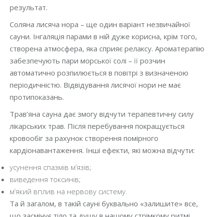
результат.
Соляна лисяча нора – ще один варіант незвичайної
сауни. Інгаляція парами в ній дуже корисна, крім того,
створена атмосфера, яка сприяє релаксу. Ароматерапію
забезпечують пари морської солі – її розчин
автоматично розпилюється в повітрі з визначеною
періодичністю. Відвідування лисячої нори не має
протипоказань.
Трав’яна сауна дає змогу відчути терапевтичну силу
лікарських трав. Після перебування покращується
кровообіг за рахунок створення помірного
кардіонавантаження. Інші ефекти, які можна відчути:
усунення спазмів м’язів;
виведення токсинів;
м’який вплив на нервову систему.
Та й загалом, в такій сауні буквально «залишите» все,
що засмічує тіло та душу в нашому стрімкому ритмі