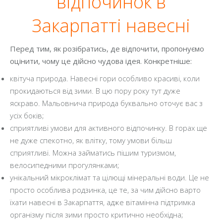
відпочинок в
Закарпатті навесні
Перед тим, як розібратись, де відпочити, пропонуємо
оцінити, чому це дійсно чудова ідея. Конкретніше:
квітуча природа. Навесні гори особливо красиві, коли
прокидаються від зими. В цю пору року тут дуже
яскраво. Мальовнича природа буквально оточує вас з
усіх боків;
сприятливі умови для активного відпочинку. В горах ще
не дуже спекотно, як влітку, тому умови більш
сприятливі. Можна займатись пішим туризмом,
велосипедними прогулянками;
унікальний мікроклімат та цілющі мінеральні води. Це не
просто особлива родзинка, це те, за чим дійсно варто
їхати навесні в Закарпаття, адже вітамінна підтримка
організму після зими просто критично необхідна;