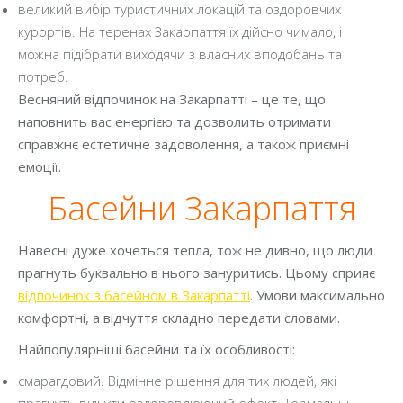
великий вибір туристичних локацій та оздоровчих
курортів. На теренах Закарпаття їх дійсно чимало, і
можна підібрати виходячи з власних вподобань та
потреб.
Весняний відпочинок на Закарпатті – це те, що
наповнить вас енергією та дозволить отримати
справжнє естетичне задоволення, а також приємні
емоції.
Басейни Закарпаття
Навесні дуже хочеться тепла, тож не дивно, що люди
прагнуть буквально в нього зануритись. Цьому сприяє
відпочинок з басейном в Закарпатті
. Умови максимально
комфортні, а відчуття складно передати словами.
Найпопулярніші басейни та їх особливості:
смарагдовий. Відмінне рішення для тих людей, які
прагнуть відчути оздоровлюючий ефект. Термальні