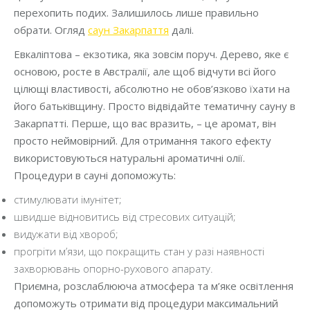
перехопить подих. Залишилось лише правильно
обрати. Огляд
саун Закарпаття
далі.
Евкаліптова – екзотика, яка зовсім поруч. Дерево, яке є
основою, росте в Австралії, але щоб відчути всі його
цілющі властивості, абсолютно не обов’язково їхати на
його батьківщину. Просто відвідайте тематичну сауну в
Закарпатті. Перше, що вас вразить, – це аромат, він
просто неймовірний. Для отримання такого ефекту
використовуються натуральні ароматичні олії.
Процедури в сауні допоможуть:
стимулювати імунітет;
швидше відновитись від стресових ситуацій;
видужати від хвороб;
прогріти м’язи, що покращить стан у разі наявності
захворювань опорно-рухового апарату.
Приємна, розслаблююча атмосфера та м’яке освітлення
допоможуть отримати від процедури максимальний