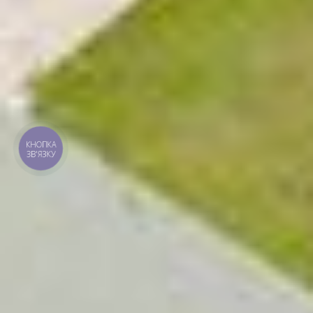
КНОПКА
ЗВ'ЯЗКУ