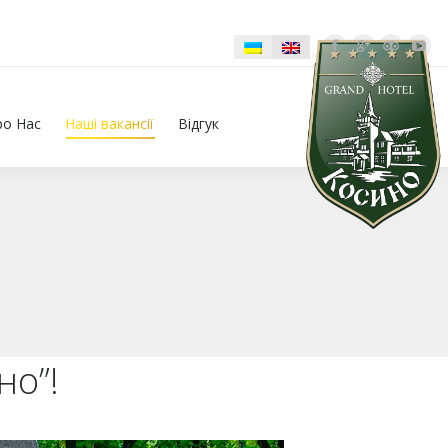
ро Нас
Наші вакансії
Відгук
но”!