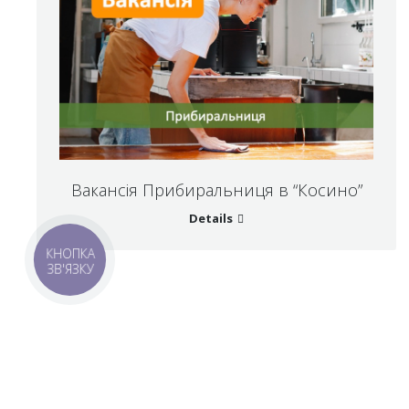
Вакансія Прибиральниця в “Косино”
Details
КНОПКА
ЗВ'ЯЗКУ
Україна, Закарпатська обл. Берегівський р-н, с. Косонь,
Урочище 1