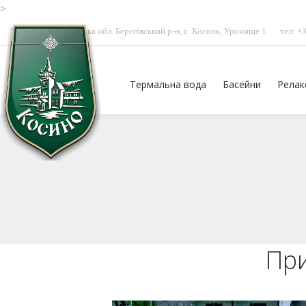
>
Україна, Закарпатська обл. Берегівський р-н, с. Косонь, Урочище 1
тел: +
Термальна вода
Басейни
Релак
При