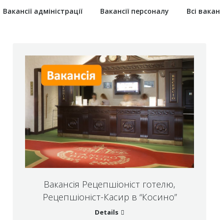
Вакансії адміністрації
Вакансії персоналу
Всі вакан
Вакансія Рецепшіоніст готелю,
Рецепшіоніст-Касир в “Косино”
Details