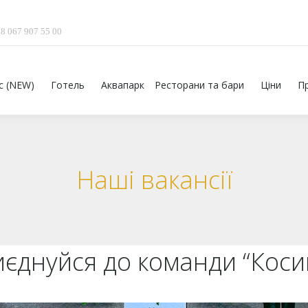
38 067 907 55 00
с (NEW)
Готель
Аквапарк
Ресторани та бари
Ціни
П
Наші вакансії
єднуйся до команди “Коси