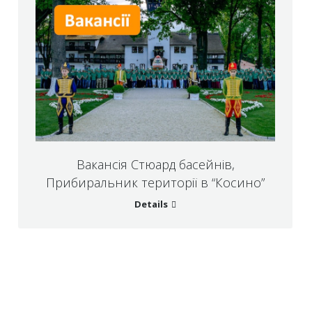
Вакансія Стюард басейнів,
Прибиральник території в “Косино”
Details